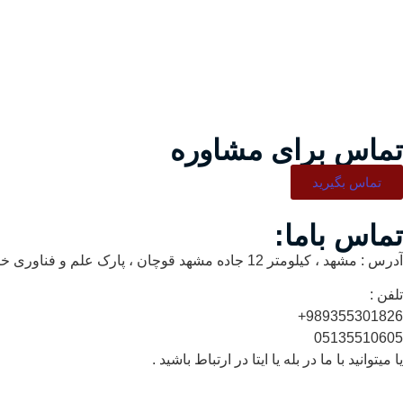
تماس برای مشاوره
تماس بگیرید
تماس باما:
آدرس : مشهد ، کیلومتر 12 جاده مشهد قوچان ، پارک علم و فناوری خراسان ، نبش رشد 1 ، توس نانو
تلفن :
989355301826+
05135510605
یا میتوانید با ما در بله یا ایتا در ارتباط باشید .